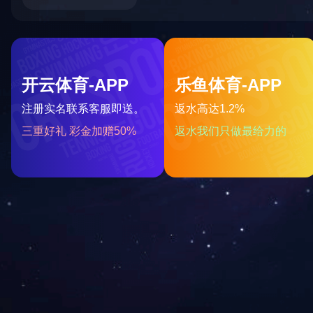
友情链接
中国.合肥
|
合肥市国资
华体会官方端网站登录入口>>