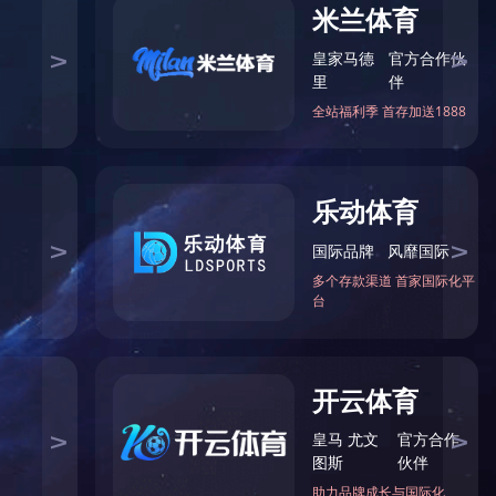
终面结果公布
旅集团
，本次招聘面试环节已结束，
例等额确定体检、
考察
对象。
产生的岗位人选空缺，集团公