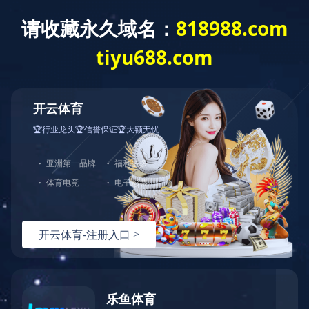
华体会官方端网
公司概况
新闻中心
运营管理
站登录入口
项目风采
项目风采 /
Style