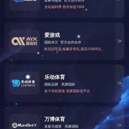
友情链接
中国.合肥
|
合肥市国资委
|
合肥政文国际会展管理
华体会官方端网站登录入口>>
公司概况
新闻中心
项目风采
运营管理
公司简介
企业要闻
项目风采
会展动态