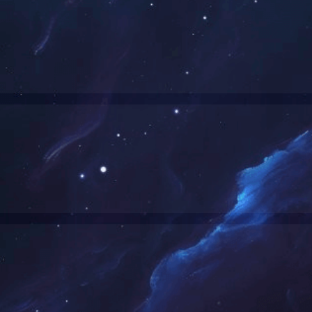
集团外部董事赴矾山文旅公司调研，共
时间：2025-08-20 20:35:08 合肥文
8月20日上午，集团外部董事赵永英、胡静、郭辉、赵靓一
解项目建设和运营情况，确保股权划转平稳过渡、文旅业务高效
研。
调研组一行先后考察了矾花源游客中心、结晶池、竹溪·乔
史渊源、文创产品设计销售情况，重点听取项目战略定位、现阶
等方面介绍。
在随后的座谈会上，矾山文旅公司党支部副书记、总经理谢
进展、公司经营现状、董事会建设以及当前面临的问题与挑战。
集团外部董事对矾山文旅公司在工程建设、招商运营和品牌
定，并就下一步发展提出指导意见。