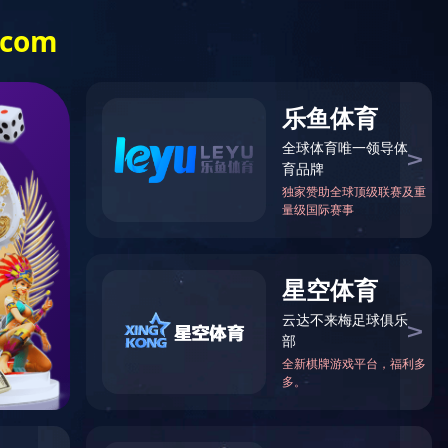
设为首页
加入收藏
联系我们
生产
招标投标
信息发布
您的位置：
首页
/ 新闻中心
/ 企业要闻