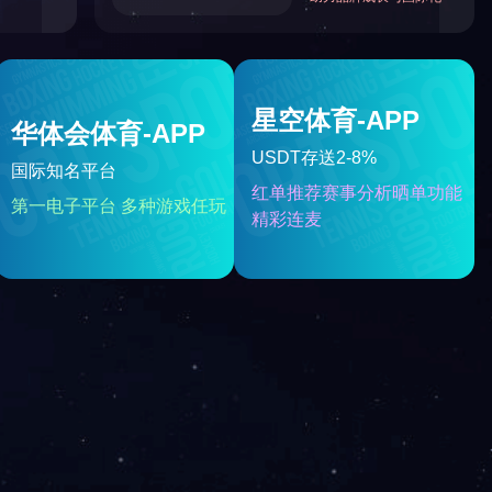
演艺等特色主题，明确项目差异化定
例，探索合作开发模式；推进与云里安
“吃住行游购娱”全要素资源，打造全域
目发展根基。
停车场等基础设施，提升游客体验；优
资金使用效率；创新营销手段，深入挖
养等特色业态，增强核心竞争力，实现
范“三重一大”决策流程，提升运营管理
推进专业人才队伍建设，提升团队运营