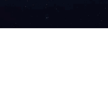
本次调研进一步明确方向、凝聚共识。下一步，矾山文旅公
目建设提速与运营管理提质，全力将矾花源项目打造成为具有市
目，为集团高质量发展注入新动能。
委
|
合肥政文国际会展管理有限公司
|
合肥市外滩物业管理有限公司
|
采
运营管理
党风廉政
企业文化
安全生
采
会展动态
党团建设
企业标识
安全生
体育文化
纪检监督
普法宣传
学习园
物业服务
投诉举报
企业文化
酒店管理
脱贫攻坚
工作简报
公共服务
党章党规
健康科普
资产管理
媒体聚焦
文旅研学