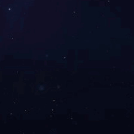
局、提升核心竞争力的关键抓手，建立“项目-企业-城市”三位一
业”主体功能，树牢经营城市理念，推动文旅消费和文旅产品提
委
|
合肥政文国际会展管理有限公司
|
合肥市外滩物业管理有限公司
|
采
运营管理
党风廉政
企业文化
安全生
采
会展动态
党团建设
企业标识
安全生
体育文化
纪检监督
普法宣传
学习园
物业服务
投诉举报
企业文化
酒店管理
脱贫攻坚
工作简报
公共服务
党章党规
健康科普
资产管理
媒体聚焦
文旅研学
百姓平台