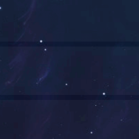
市国资委党委委员、副主任张庆伟调研集团
五”，推动文旅集团高
时间：2025-09-09 22:13:00 合肥文
9月9日，市国资委党委委员、副主任张庆伟赴集团开展专题
展及“十五五”规划编制工作开展情况。集团党委书记、董事长
员，集团相关部门负责人等参加座谈。
在听取工作汇报后，张庆伟副主任对文旅集团在文旅产业发展
和取得的成绩表示肯定。他指出，文旅集团要深入贯彻习近平总
徽重要讲话精神，立足长远、找准方向、聚力而为，科学谋划未
建设文旅领域“领军企业”。