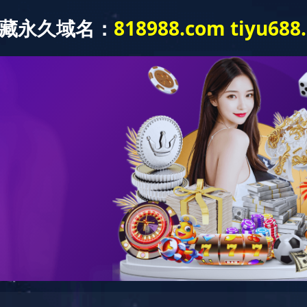
闻中心
运营管理
党风廉政
企业文化
安全
企业要闻