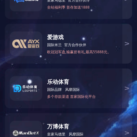
友情链接
中国.合肥
|
合肥市国资委
|
合肥政文国际会展管理
华体会官方端网站登录入口>>
公司概况
新闻中心
项目风采
运营管理
公司简介
企业要闻
项目风采
会展动态
领导致辞
视频宣传
体育文化
管理团队
工作动态
物业服务
组织机构
图片新闻
酒店管理
部门职责
主题教育
公共服务
企业荣誉
资产管理
重点项目
文旅研学
百姓平台